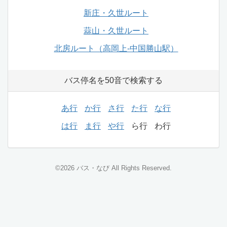
新庄・久世ルート
蒜山・久世ルート
北房ルート（高岡上-中国勝山駅）
バス停名を50音で検索する
あ行
か行
さ行
た行
な行
は行
ま行
や行
ら行
わ行
©2026 バス・なび All Rights Reserved.