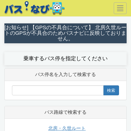
Togg
navig
[お知らせ] 【GPSの不具合について】 北房久世ルー
トのGPSが不具合のためバスナビに反映しておりま
せん。
乗車するバス停を指定してください
バス停名を入力して検索する
検索
バス路線で検索する
北房・久世ルート