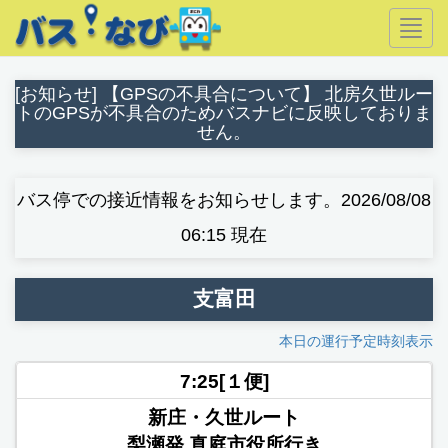
Togg
navig
[お知らせ] 【GPSの不具合について】 北房久世ルー
トのGPSが不具合のためバスナビに反映しておりま
せん。
バス停での接近情報をお知らせします。2026/08/08
06:15 現在
支富田
本日の運行予定時刻表示
7:25[１便]
新庄・久世ルート
梨瀬発 真庭市役所行き